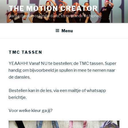
Naar
THE MOTION CREATOR
de
Dansschool voor kinderdans, streetdance en hiphop
inhoud
springen
Menu
TMC TASSEN
YEAAHH! Vanaf NU te bestellen; de TMC tassen. Super
handig om bijvoorbeeld je spullen in mee te nemen naar
de dansles.
Bestellen kan in de les, via een mailtje of whatsapp
berichtje.
Voor welke kleur ga jij?